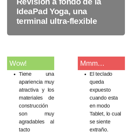
Revisión a fondo de la
IdeaPad Yoga, una
terminal ultra-flexible
Wow!
Mmm…
Tiene una
El teclado
apariencia muy
queda
atractiva y los
expuesto
materiales de
cuando esta
construcción
en modo
son muy
Tablet, lo cual
agradables al
se siente
tacto
extraño.