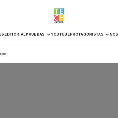
ES
EDITORIAL
PRUEBAS
YOUTUBE
PROTAGONISTAS
NO
o00181