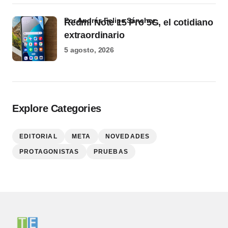
por Andrés Felipe Sánchez
Redmi Note 15 Pro 5G, el cotidiano
extraordinario
5 agosto, 2026
Explore Categories
EDITORIAL
META
NOVEDADES
PROTAGONISTAS
PRUEBAS