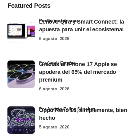
Featured Posts
por Felipe Lizcano
Lenovo Qira y Smart Connect: la
apuesta para unir el ecosistema!
6 agosto, 2026
por Samir Estefan
Gracias al iPhone 17 Apple se
apodera del 65% del mercado
premium
6 agosto, 2026
por Andrés Felipe Sánchez
Oppo Reno 16, simplemente, bien
hecho
5 agosto, 2026