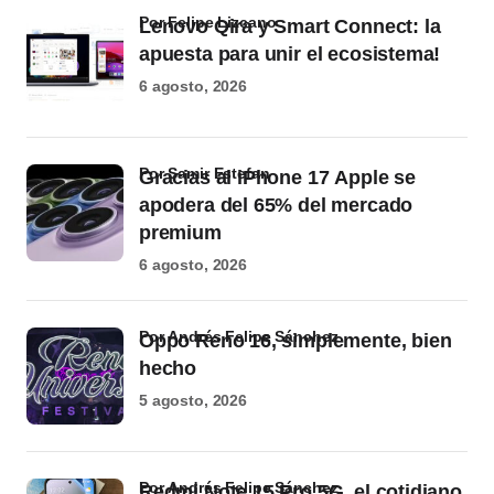
por Felipe Lizcano
Lenovo Qira y Smart Connect: la
apuesta para unir el ecosistema!
6 agosto, 2026
por Samir Estefan
Gracias al iPhone 17 Apple se
apodera del 65% del mercado
premium
6 agosto, 2026
por Andrés Felipe Sánchez
Oppo Reno 16, simplemente, bien
hecho
5 agosto, 2026
por Andrés Felipe Sánchez
Redmi Note 15 Pro 5G, el cotidiano