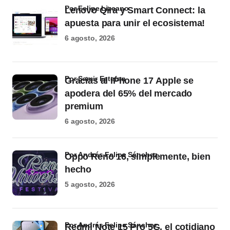
por Felipe Lizcano
Lenovo Qira y Smart Connect: la
apuesta para unir el ecosistema!
6 agosto, 2026
por Samir Estefan
Gracias al iPhone 17 Apple se
apodera del 65% del mercado
premium
6 agosto, 2026
por Andrés Felipe Sánchez
Oppo Reno 16, simplemente, bien
hecho
5 agosto, 2026
por Andrés Felipe Sánchez
Redmi Note 15 Pro 5G, el cotidiano