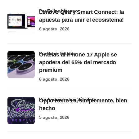
por Felipe Lizcano
Lenovo Qira y Smart Connect: la
apuesta para unir el ecosistema!
6 agosto, 2026
por Samir Estefan
Gracias al iPhone 17 Apple se
apodera del 65% del mercado
premium
6 agosto, 2026
por Andrés Felipe Sánchez
Oppo Reno 16, simplemente, bien
hecho
5 agosto, 2026