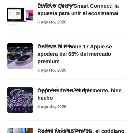
por Felipe Lizcano
Lenovo Qira y Smart Connect: la
apuesta para unir el ecosistema!
6 agosto, 2026
por Samir Estefan
Gracias al iPhone 17 Apple se
apodera del 65% del mercado
premium
6 agosto, 2026
por Andrés Felipe Sánchez
Oppo Reno 16, simplemente, bien
hecho
5 agosto, 2026
por Andrés Felipe Sánchez
Redmi Note 15 Pro 5G, el cotidiano