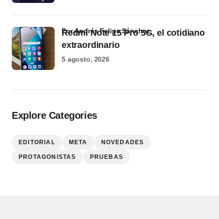
por Andrés Felipe Sánchez
Redmi Note 15 Pro 5G, el cotidiano
extraordinario
5 agosto, 2026
Explore Categories
EDITORIAL
META
NOVEDADES
PROTAGONISTAS
PRUEBAS