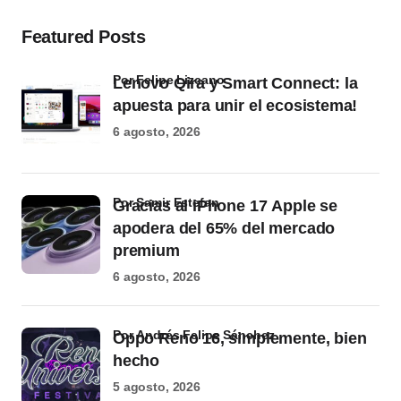
Featured Posts
por Felipe Lizcano
Lenovo Qira y Smart Connect: la
apuesta para unir el ecosistema!
6 agosto, 2026
por Samir Estefan
Gracias al iPhone 17 Apple se
apodera del 65% del mercado
premium
6 agosto, 2026
por Andrés Felipe Sánchez
Oppo Reno 16, simplemente, bien
hecho
5 agosto, 2026