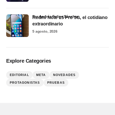
por Andrés Felipe Sánchez
Redmi Note 15 Pro 5G, el cotidiano
extraordinario
5 agosto, 2026
Explore Categories
EDITORIAL
META
NOVEDADES
PROTAGONISTAS
PRUEBAS