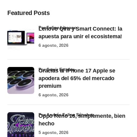
Featured Posts
por Felipe Lizcano
Lenovo Qira y Smart Connect: la
apuesta para unir el ecosistema!
6 agosto, 2026
por Samir Estefan
Gracias al iPhone 17 Apple se
apodera del 65% del mercado
premium
6 agosto, 2026
por Andrés Felipe Sánchez
Oppo Reno 16, simplemente, bien
hecho
5 agosto, 2026