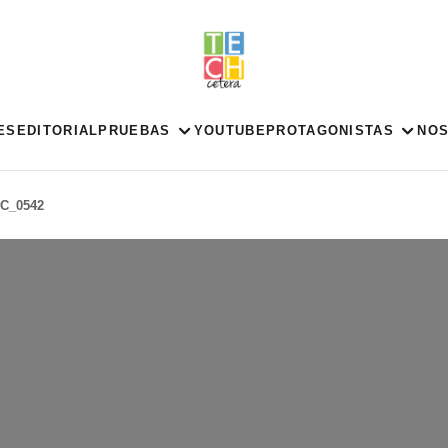
ES
EDITORIAL
PRUEBAS
YOUTUBE
PROTAGONISTAS
NO
C_0542