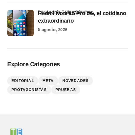
por Andrés Felipe Sánchez
Redmi Note 15 Pro 5G, el cotidiano
extraordinario
5 agosto, 2026
Explore Categories
EDITORIAL
META
NOVEDADES
PROTAGONISTAS
PRUEBAS