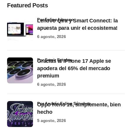
Featured Posts
por Felipe Lizcano
Lenovo Qira y Smart Connect: la
apuesta para unir el ecosistema!
6 agosto, 2026
por Samir Estefan
Gracias al iPhone 17 Apple se
apodera del 65% del mercado
premium
6 agosto, 2026
por Andrés Felipe Sánchez
Oppo Reno 16, simplemente, bien
hecho
5 agosto, 2026