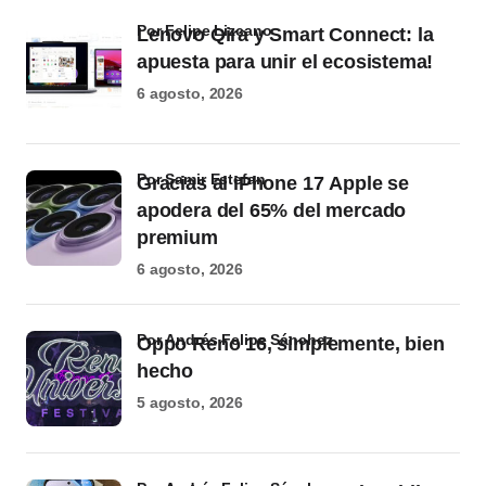
por Felipe Lizcano
Lenovo Qira y Smart Connect: la
apuesta para unir el ecosistema!
6 agosto, 2026
por Samir Estefan
Gracias al iPhone 17 Apple se
apodera del 65% del mercado
premium
6 agosto, 2026
por Andrés Felipe Sánchez
Oppo Reno 16, simplemente, bien
hecho
5 agosto, 2026