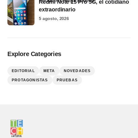
por Andrés Felipe Sánchez
Redmi Note 15 Pro 5G, el cotidiano
extraordinario
5 agosto, 2026
Explore Categories
EDITORIAL
META
NOVEDADES
PROTAGONISTAS
PRUEBAS