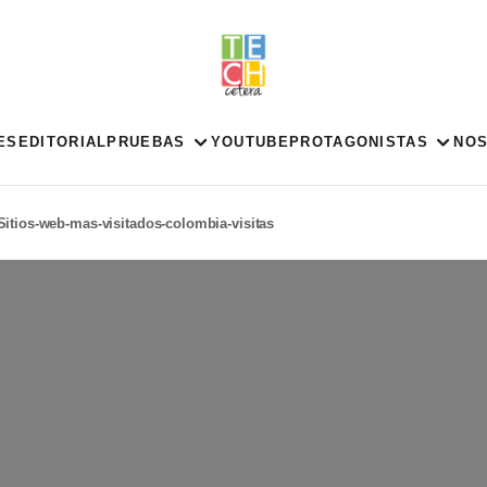
ES
EDITORIAL
PRUEBAS
YOUTUBE
PROTAGONISTAS
NO
Sitios-web-mas-visitados-colombia-visitas