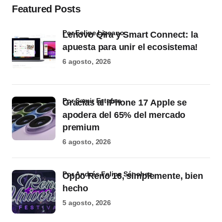
Featured Posts
por Felipe Lizcano
Lenovo Qira y Smart Connect: la
apuesta para unir el ecosistema!
6 agosto, 2026
por Samir Estefan
Gracias al iPhone 17 Apple se
apodera del 65% del mercado
premium
6 agosto, 2026
por Andrés Felipe Sánchez
Oppo Reno 16, simplemente, bien
hecho
5 agosto, 2026