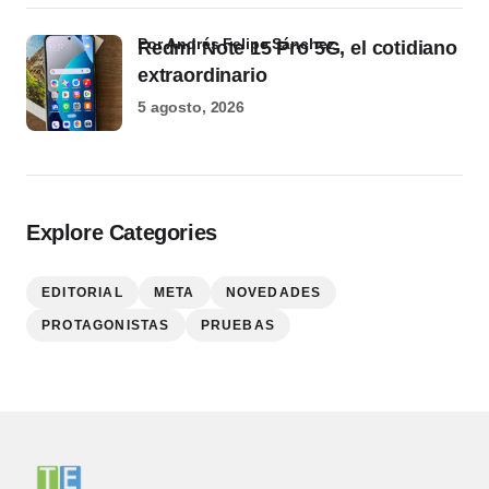
por Andrés Felipe Sánchez
Redmi Note 15 Pro 5G, el cotidiano
extraordinario
5 agosto, 2026
Explore Categories
EDITORIAL
META
NOVEDADES
PROTAGONISTAS
PRUEBAS