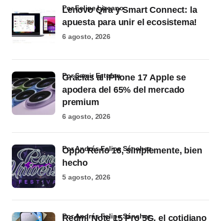
por Felipe Lizcano
Lenovo Qira y Smart Connect: la
apuesta para unir el ecosistema!
6 agosto, 2026
por Samir Estefan
Gracias al iPhone 17 Apple se
apodera del 65% del mercado
premium
6 agosto, 2026
por Andrés Felipe Sánchez
Oppo Reno 16, simplemente, bien
hecho
5 agosto, 2026
por Andrés Felipe Sánchez
Redmi Note 15 Pro 5G, el cotidiano