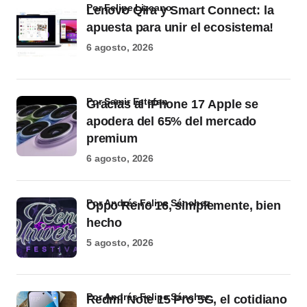
por Felipe Lizcano
Lenovo Qira y Smart Connect: la
apuesta para unir el ecosistema!
6 agosto, 2026
por Samir Estefan
Gracias al iPhone 17 Apple se
apodera del 65% del mercado
premium
6 agosto, 2026
por Andrés Felipe Sánchez
Oppo Reno 16, simplemente, bien
hecho
5 agosto, 2026
por Andrés Felipe Sánchez
Redmi Note 15 Pro 5G, el cotidiano