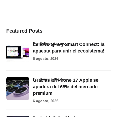
Featured Posts
por Felipe Lizcano
Lenovo Qira y Smart Connect: la
apuesta para unir el ecosistema!
6 agosto, 2026
por Samir Estefan
Gracias al iPhone 17 Apple se
apodera del 65% del mercado
premium
6 agosto, 2026