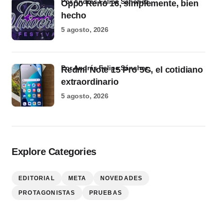
por Andrés Felipe Sánchez
Oppo Reno 16, simplemente, bien
hecho
5 agosto, 2026
por Andrés Felipe Sánchez
Redmi Note 15 Pro 5G, el cotidiano
extraordinario
5 agosto, 2026
Explore Categories
EDITORIAL
META
NOVEDADES
PROTAGONISTAS
PRUEBAS