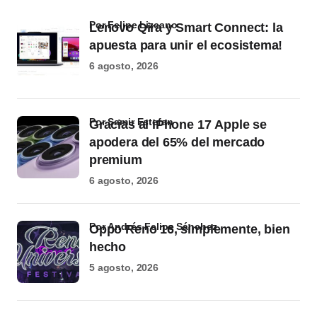
por Felipe Lizcano
Lenovo Qira y Smart Connect: la
apuesta para unir el ecosistema!
6 agosto, 2026
por Samir Estefan
Gracias al iPhone 17 Apple se
apodera del 65% del mercado
premium
6 agosto, 2026
por Andrés Felipe Sánchez
Oppo Reno 16, simplemente, bien
hecho
5 agosto, 2026