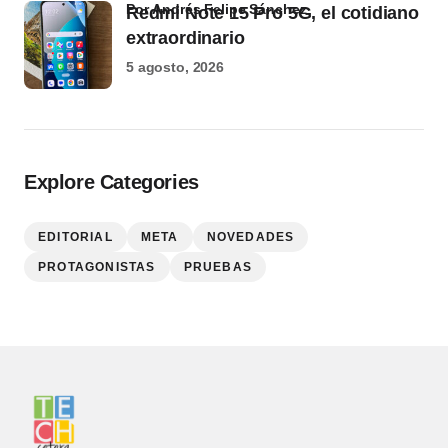
por Andrés Felipe Sánchez
Redmi Note 15 Pro 5G, el cotidiano
extraordinario
5 agosto, 2026
Explore Categories
EDITORIAL
META
NOVEDADES
PROTAGONISTAS
PRUEBAS