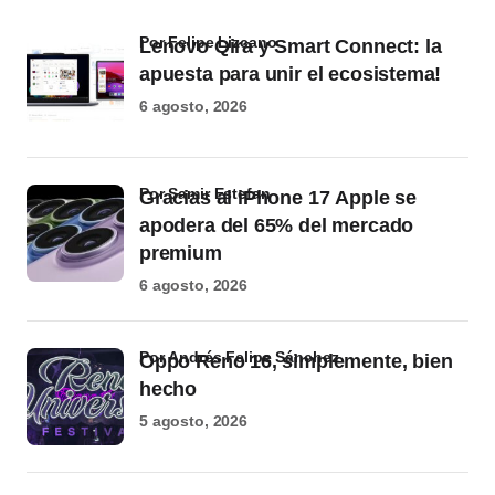
por Felipe Lizcano
Lenovo Qira y Smart Connect: la
apuesta para unir el ecosistema!
6 agosto, 2026
por Samir Estefan
Gracias al iPhone 17 Apple se
apodera del 65% del mercado
premium
6 agosto, 2026
por Andrés Felipe Sánchez
Oppo Reno 16, simplemente, bien
hecho
5 agosto, 2026