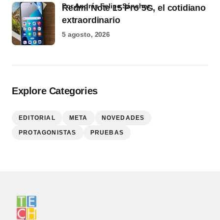
por Andrés Felipe Sánchez
Redmi Note 15 Pro 5G, el cotidiano
extraordinario
5 agosto, 2026
Explore Categories
EDITORIAL
META
NOVEDADES
PROTAGONISTAS
PRUEBAS