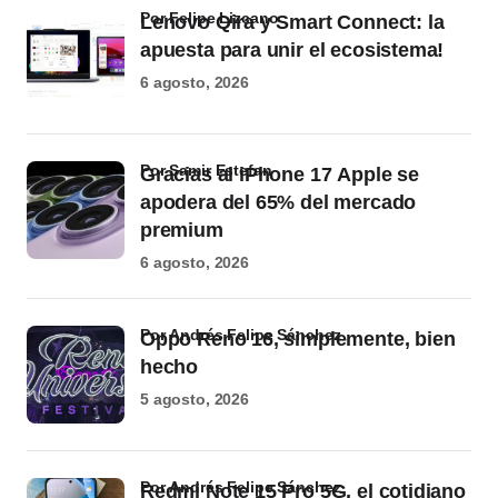
por Felipe Lizcano
Lenovo Qira y Smart Connect: la
apuesta para unir el ecosistema!
6 agosto, 2026
por Samir Estefan
Gracias al iPhone 17 Apple se
apodera del 65% del mercado
premium
6 agosto, 2026
por Andrés Felipe Sánchez
Oppo Reno 16, simplemente, bien
hecho
5 agosto, 2026
por Andrés Felipe Sánchez
Redmi Note 15 Pro 5G, el cotidiano