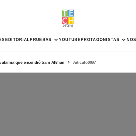
ES
EDITORIAL
PRUEBAS
YOUTUBE
PROTAGONISTAS
NO
la alarma que encendió Sam Altman
Articulo0097