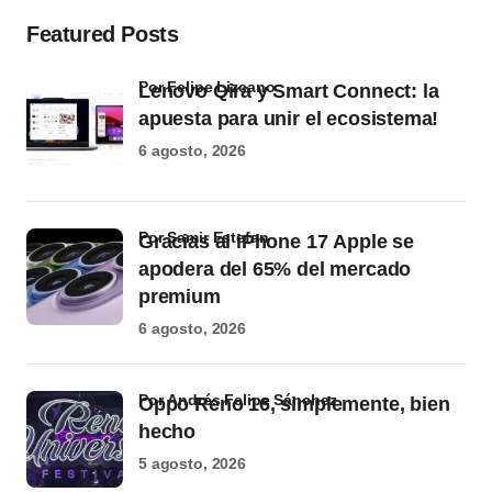
Featured Posts
por Felipe Lizcano
Lenovo Qira y Smart Connect: la
apuesta para unir el ecosistema!
6 agosto, 2026
por Samir Estefan
Gracias al iPhone 17 Apple se
apodera del 65% del mercado
premium
6 agosto, 2026
por Andrés Felipe Sánchez
Oppo Reno 16, simplemente, bien
hecho
5 agosto, 2026