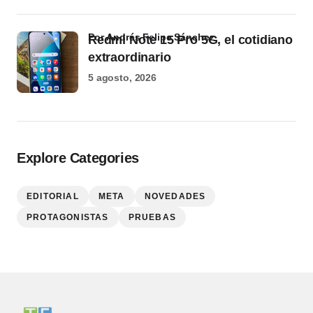
por Andrés Felipe Sánchez
Redmi Note 15 Pro 5G, el cotidiano
extraordinario
5 agosto, 2026
Explore Categories
EDITORIAL
META
NOVEDADES
PROTAGONISTAS
PRUEBAS