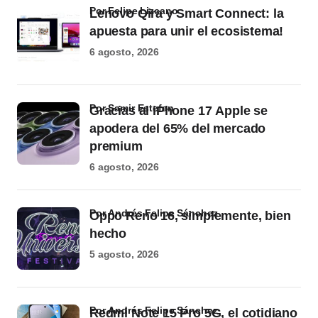
por Felipe Lizcano
Lenovo Qira y Smart Connect: la
apuesta para unir el ecosistema!
6 agosto, 2026
por Samir Estefan
Gracias al iPhone 17 Apple se
apodera del 65% del mercado
premium
6 agosto, 2026
por Andrés Felipe Sánchez
Oppo Reno 16, simplemente, bien
hecho
5 agosto, 2026
por Andrés Felipe Sánchez
Redmi Note 15 Pro 5G, el cotidiano