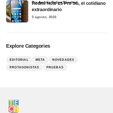
por Andrés Felipe Sánchez
Redmi Note 15 Pro 5G, el cotidiano
extraordinario
5 agosto, 2026
Explore Categories
EDITORIAL
META
NOVEDADES
PROTAGONISTAS
PRUEBAS