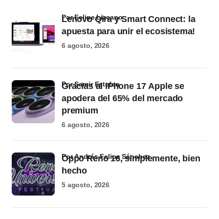
por Felipe Lizcano
Lenovo Qira y Smart Connect: la
apuesta para unir el ecosistema!
6 agosto, 2026
por Samir Estefan
Gracias al iPhone 17 Apple se
apodera del 65% del mercado
premium
6 agosto, 2026
por Andrés Felipe Sánchez
Oppo Reno 16, simplemente, bien
hecho
5 agosto, 2026