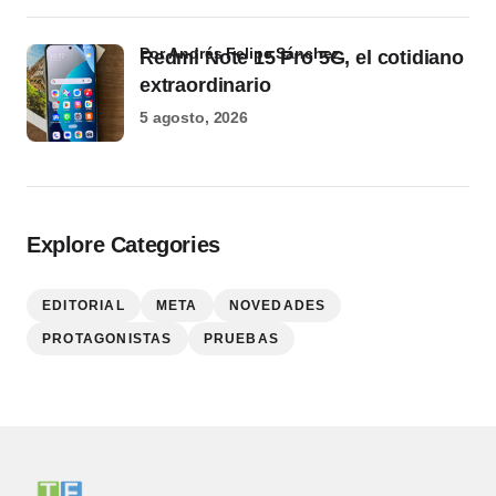
por Andrés Felipe Sánchez
Redmi Note 15 Pro 5G, el cotidiano
extraordinario
5 agosto, 2026
Explore Categories
EDITORIAL
META
NOVEDADES
PROTAGONISTAS
PRUEBAS