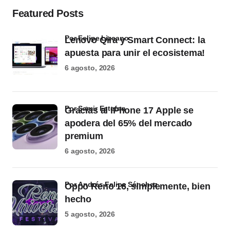
Featured Posts
por Felipe Lizcano
Lenovo Qira y Smart Connect: la
apuesta para unir el ecosistema!
6 agosto, 2026
por Samir Estefan
Gracias al iPhone 17 Apple se
apodera del 65% del mercado
premium
6 agosto, 2026
por Andrés Felipe Sánchez
Oppo Reno 16, simplemente, bien
hecho
5 agosto, 2026