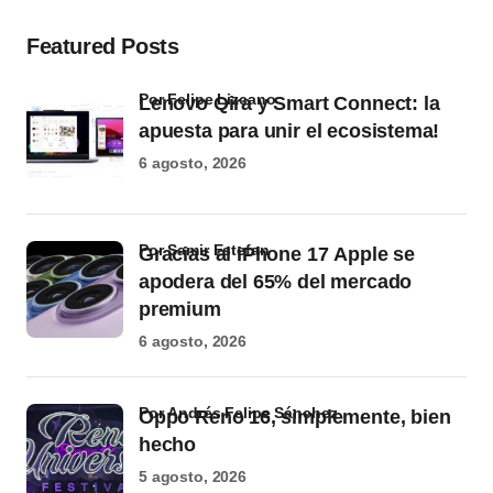
Featured Posts
por Felipe Lizcano
Lenovo Qira y Smart Connect: la
apuesta para unir el ecosistema!
6 agosto, 2026
por Samir Estefan
Gracias al iPhone 17 Apple se
apodera del 65% del mercado
premium
6 agosto, 2026
por Andrés Felipe Sánchez
Oppo Reno 16, simplemente, bien
hecho
5 agosto, 2026