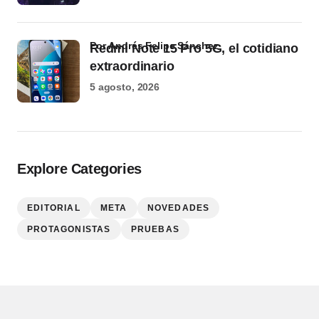
por Andrés Felipe Sánchez
Redmi Note 15 Pro 5G, el cotidiano
extraordinario
5 agosto, 2026
Explore Categories
EDITORIAL
META
NOVEDADES
PROTAGONISTAS
PRUEBAS