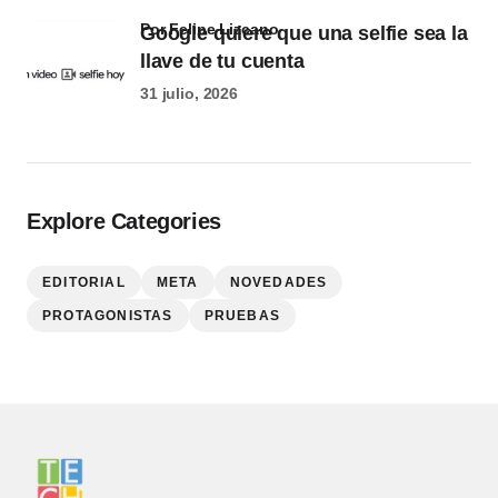
por Felipe Lizcano
Google quiere que una selfie sea la
llave de tu cuenta
31 julio, 2026
Explore Categories
EDITORIAL
META
NOVEDADES
PROTAGONISTAS
PRUEBAS