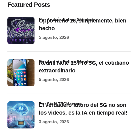
Featured Posts
por Andrés Felipe Sánchez
Oppo Reno 16, simplemente, bien
hecho
5 agosto, 2026
por Andrés Felipe Sánchez
Redmi Note 15 Pro 5G, el cotidiano
extraordinario
5 agosto, 2026
por Staff TECHcetera
El verdadero futuro del 5G no son
los videos, es la IA en tiempo real!
3 agosto, 2026