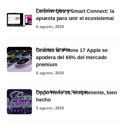
por Felipe Lizcano
Lenovo Qira y Smart Connect: la
apuesta para unir el ecosistema!
6 agosto, 2026
por Samir Estefan
Gracias al iPhone 17 Apple se
apodera del 65% del mercado
premium
6 agosto, 2026
por Andrés Felipe Sánchez
Oppo Reno 16, simplemente, bien
hecho
5 agosto, 2026