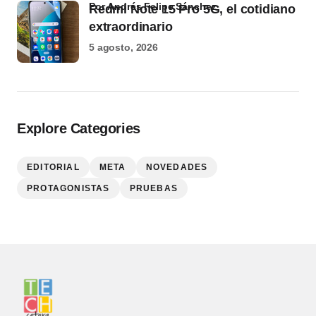
por Andrés Felipe Sánchez
Redmi Note 15 Pro 5G, el cotidiano
extraordinario
5 agosto, 2026
Explore Categories
EDITORIAL
META
NOVEDADES
PROTAGONISTAS
PRUEBAS