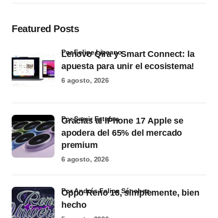
Featured Posts
por Felipe Lizcano
Lenovo Qira y Smart Connect: la
apuesta para unir el ecosistema!
6 agosto, 2026
por Samir Estefan
Gracias al iPhone 17 Apple se
apodera del 65% del mercado
premium
6 agosto, 2026
por Andrés Felipe Sánchez
Oppo Reno 16, simplemente, bien
hecho