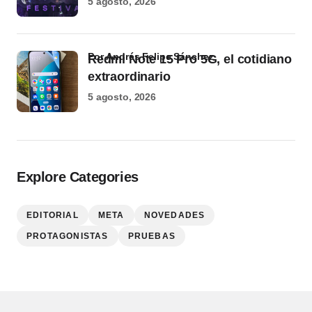
5 agosto, 2026
por Andrés Felipe Sánchez
Redmi Note 15 Pro 5G, el cotidiano
extraordinario
5 agosto, 2026
Explore Categories
EDITORIAL
META
NOVEDADES
PROTAGONISTAS
PRUEBAS