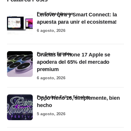
por Felipe Lizcano
Lenovo Qira y Smart Connect: la
apuesta para unir el ecosistema!
6 agosto, 2026
por Samir Estefan
Gracias al iPhone 17 Apple se
apodera del 65% del mercado
premium
6 agosto, 2026
por Andrés Felipe Sánchez
Oppo Reno 16, simplemente, bien
hecho
5 agosto, 2026