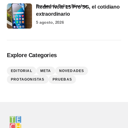
por Andrés Felipe Sánchez
Redmi Note 15 Pro 5G, el cotidiano
extraordinario
5 agosto, 2026
Explore Categories
EDITORIAL
META
NOVEDADES
PROTAGONISTAS
PRUEBAS