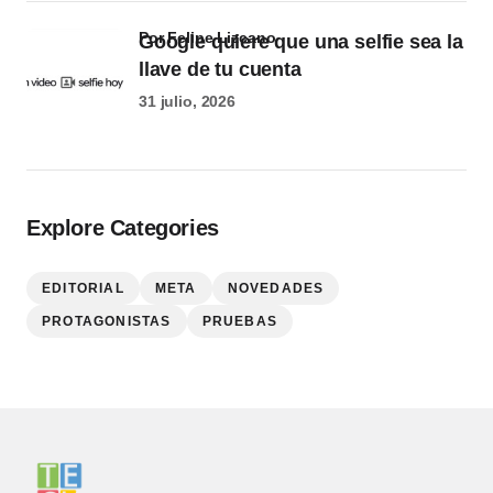
por Felipe Lizcano
Google quiere que una selfie sea la
llave de tu cuenta
31 julio, 2026
Explore Categories
EDITORIAL
META
NOVEDADES
PROTAGONISTAS
PRUEBAS