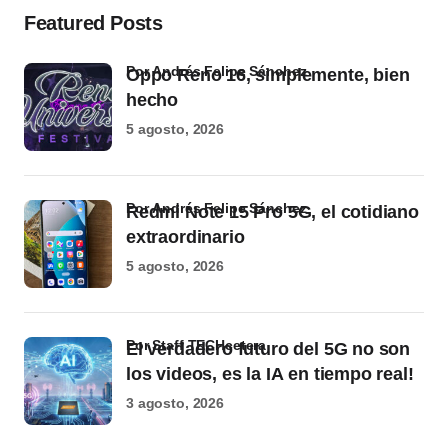
Featured Posts
por Andrés Felipe Sánchez
Oppo Reno 16, simplemente, bien
hecho
5 agosto, 2026
por Andrés Felipe Sánchez
Redmi Note 15 Pro 5G, el cotidiano
extraordinario
5 agosto, 2026
por Staff TECHcetera
El verdadero futuro del 5G no son
los videos, es la IA en tiempo real!
3 agosto, 2026