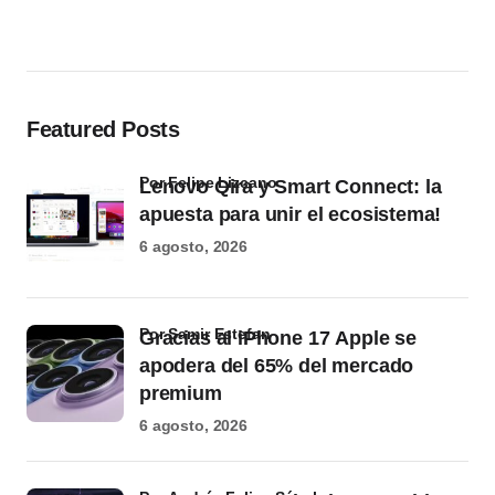
Featured Posts
por Felipe Lizcano
Lenovo Qira y Smart Connect: la
apuesta para unir el ecosistema!
6 agosto, 2026
por Samir Estefan
Gracias al iPhone 17 Apple se
apodera del 65% del mercado
premium
6 agosto, 2026