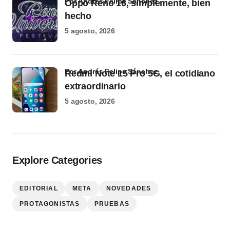
por Andrés Felipe Sánchez
Oppo Reno 16, simplemente, bien
hecho
5 agosto, 2026
por Andrés Felipe Sánchez
Redmi Note 15 Pro 5G, el cotidiano
extraordinario
5 agosto, 2026
Explore Categories
EDITORIAL
META
NOVEDADES
PROTAGONISTAS
PRUEBAS