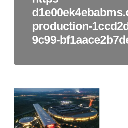
d1e00ek4ebabms.c
production-1ccd2d
9c99-bf1aace2b7d