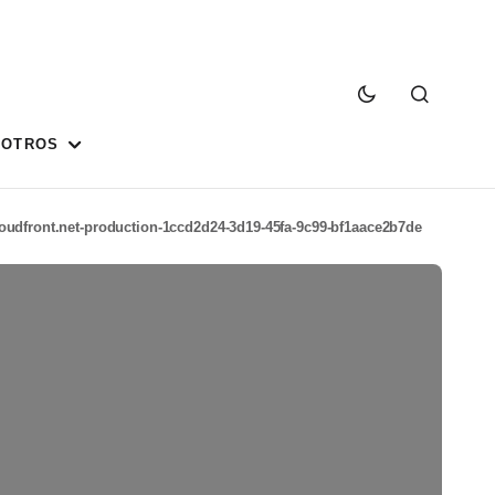
SOTROS
udfront.net-production-1ccd2d24-3d19-45fa-9c99-bf1aace2b7de