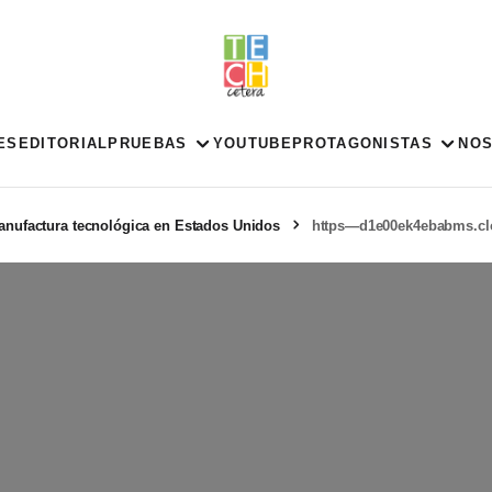
ES
EDITORIAL
PRUEBAS
YOUTUBE
PROTAGONISTAS
NO
manufactura tecnológica en Estados Unidos
https—d1e00ek4ebabms.clo