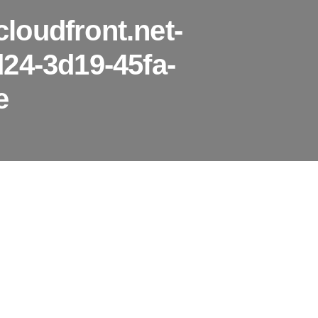
loudfront.net-
24-3d19-45fa-
e