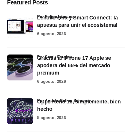
Featured Posts
por Felipe Lizcano
Lenovo Qira y Smart Connect: la
apuesta para unir el ecosistema!
6 agosto, 2026
por Samir Estefan
Gracias al iPhone 17 Apple se
apodera del 65% del mercado
premium
6 agosto, 2026
por Andrés Felipe Sánchez
Oppo Reno 16, simplemente, bien
hecho
5 agosto, 2026