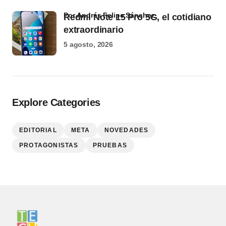
por Andrés Felipe Sánchez
Redmi Note 15 Pro 5G, el cotidiano
extraordinario
5 agosto, 2026
Explore Categories
EDITORIAL
META
NOVEDADES
PROTAGONISTAS
PRUEBAS