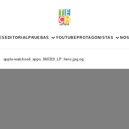
ES
EDITORIAL
PRUEBAS
YOUTUBE
PROTAGONISTAS
NO
apple-watchos6_apps_060319_LP_hero.jpg.og