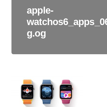
apple-
watchos6_apps_06
g.og