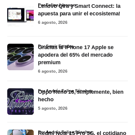
por Felipe Lizcano
Lenovo Qira y Smart Connect: la
apuesta para unir el ecosistema!
6 agosto, 2026
por Samir Estefan
Gracias al iPhone 17 Apple se
apodera del 65% del mercado
premium
6 agosto, 2026
por Andrés Felipe Sánchez
Oppo Reno 16, simplemente, bien
hecho
5 agosto, 2026
por Andrés Felipe Sánchez
Redmi Note 15 Pro 5G, el cotidiano