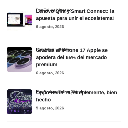
por Felipe Lizcano
Lenovo Qira y Smart Connect: la
apuesta para unir el ecosistema!
6 agosto, 2026
por Samir Estefan
Gracias al iPhone 17 Apple se
apodera del 65% del mercado
premium
6 agosto, 2026
por Andrés Felipe Sánchez
Oppo Reno 16, simplemente, bien
hecho
5 agosto, 2026