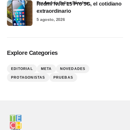
por Andrés Felipe Sánchez
Redmi Note 15 Pro 5G, el cotidiano
extraordinario
5 agosto, 2026
Explore Categories
EDITORIAL
META
NOVEDADES
PROTAGONISTAS
PRUEBAS