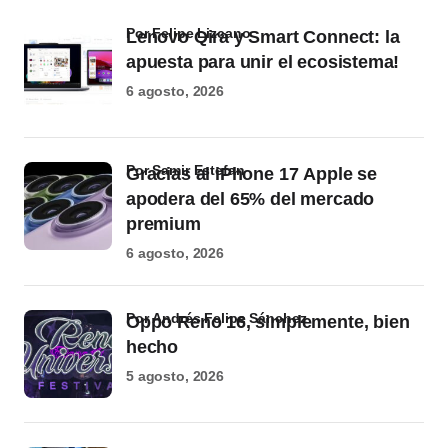
por Felipe Lizcano
Lenovo Qira y Smart Connect: la
apuesta para unir el ecosistema!
6 agosto, 2026
por Samir Estefan
Gracias al iPhone 17 Apple se
apodera del 65% del mercado
premium
6 agosto, 2026
por Andrés Felipe Sánchez
Oppo Reno 16, simplemente, bien
hecho
5 agosto, 2026