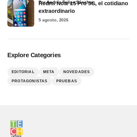
por Andrés Felipe Sánchez
Redmi Note 15 Pro 5G, el cotidiano
extraordinario
5 agosto, 2026
Explore Categories
EDITORIAL
META
NOVEDADES
PROTAGONISTAS
PRUEBAS