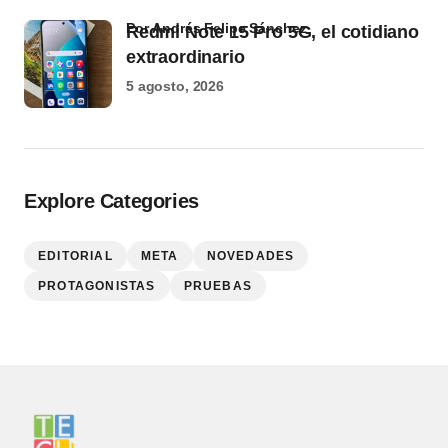
por Andrés Felipe Sánchez
Redmi Note 15 Pro 5G, el cotidiano
extraordinario
5 agosto, 2026
Explore Categories
EDITORIAL
META
NOVEDADES
PROTAGONISTAS
PRUEBAS