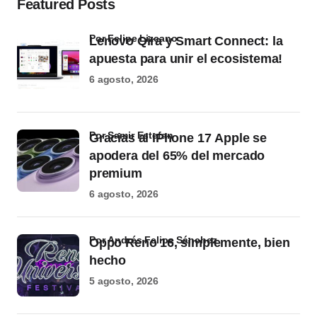
Featured Posts
por Felipe Lizcano
Lenovo Qira y Smart Connect: la
apuesta para unir el ecosistema!
6 agosto, 2026
por Samir Estefan
Gracias al iPhone 17 Apple se
apodera del 65% del mercado
premium
6 agosto, 2026
por Andrés Felipe Sánchez
Oppo Reno 16, simplemente, bien
hecho
5 agosto, 2026