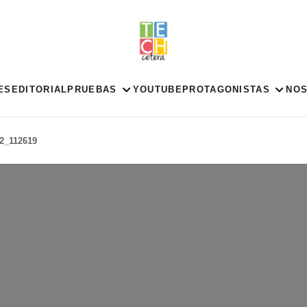
ES
EDITORIAL
PRUEBAS
YOUTUBE
PROTAGONISTAS
NO
2_112619