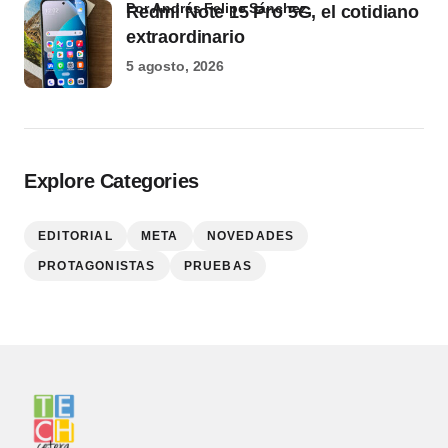
por Andrés Felipe Sánchez
Redmi Note 15 Pro 5G, el cotidiano
extraordinario
5 agosto, 2026
Explore Categories
EDITORIAL
META
NOVEDADES
PROTAGONISTAS
PRUEBAS