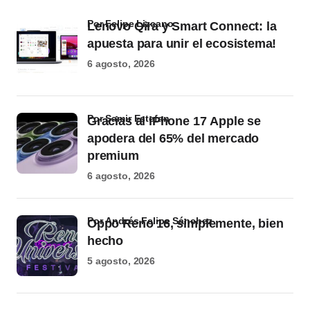
por Felipe Lizcano
Lenovo Qira y Smart Connect: la
apuesta para unir el ecosistema!
6 agosto, 2026
por Samir Estefan
Gracias al iPhone 17 Apple se
apodera del 65% del mercado
premium
6 agosto, 2026
por Andrés Felipe Sánchez
Oppo Reno 16, simplemente, bien
hecho
5 agosto, 2026