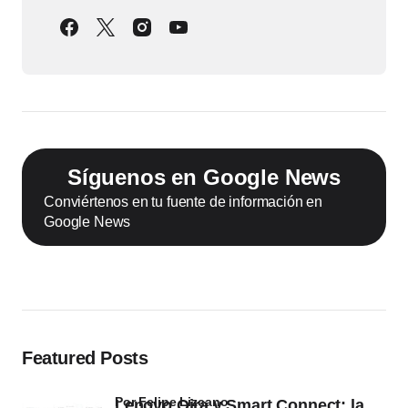
Síguenos en Google News
Conviértenos en tu fuente de información en
Google News
Featured Posts
por Felipe Lizcano
Lenovo Qira y Smart Connect: la