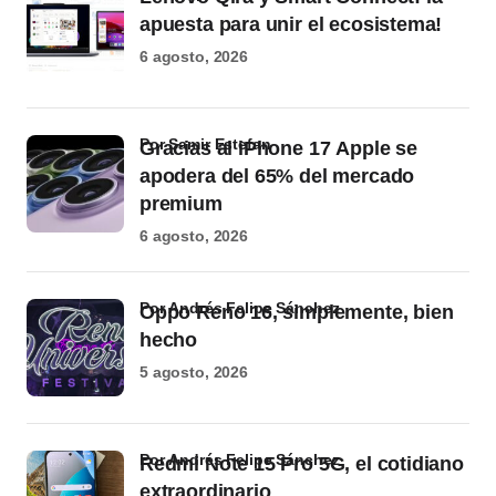
apuesta para unir el ecosistema!
6 agosto, 2026
por Samir Estefan
Gracias al iPhone 17 Apple se
apodera del 65% del mercado
premium
6 agosto, 2026
por Andrés Felipe Sánchez
Oppo Reno 16, simplemente, bien
hecho
5 agosto, 2026
por Andrés Felipe Sánchez
Redmi Note 15 Pro 5G, el cotidiano
extraordinario