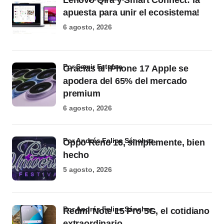
Lenovo Qira y Smart Connect: la
apuesta para unir el ecosistema!
6 agosto, 2026
por Samir Estefan
Gracias al iPhone 17 Apple se
apodera del 65% del mercado
premium
6 agosto, 2026
por Andrés Felipe Sánchez
Oppo Reno 16, simplemente, bien
hecho
5 agosto, 2026
por Andrés Felipe Sánchez
Redmi Note 15 Pro 5G, el cotidiano
extraordinario