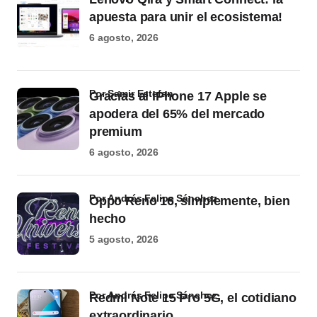
apuesta para unir el ecosistema!
6 agosto, 2026
por Samir Estefan
Gracias al iPhone 17 Apple se
apodera del 65% del mercado
premium
6 agosto, 2026
por Andrés Felipe Sánchez
Oppo Reno 16, simplemente, bien
hecho
5 agosto, 2026
por Andrés Felipe Sánchez
Redmi Note 15 Pro 5G, el cotidiano
extraordinario