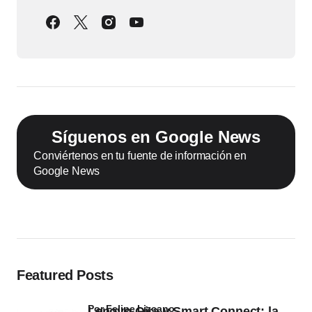
Síguenos en Google News
Conviértenos en tu fuente de información en
Google News
Featured Posts
por Felipe Lizcano
Lenovo Qira y Smart Connect: la