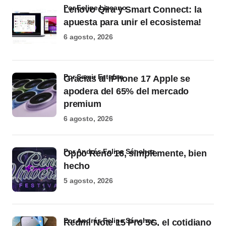
por Felipe Lizcano
Lenovo Qira y Smart Connect: la
apuesta para unir el ecosistema!
6 agosto, 2026
por Samir Estefan
Gracias al iPhone 17 Apple se
apodera del 65% del mercado
premium
6 agosto, 2026
por Andrés Felipe Sánchez
Oppo Reno 16, simplemente, bien
hecho
5 agosto, 2026
por Andrés Felipe Sánchez
Redmi Note 15 Pro 5G, el cotidiano