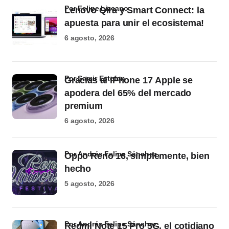
por Felipe Lizcano
Lenovo Qira y Smart Connect: la
apuesta para unir el ecosistema!
6 agosto, 2026
por Samir Estefan
Gracias al iPhone 17 Apple se
apodera del 65% del mercado
premium
6 agosto, 2026
por Andrés Felipe Sánchez
Oppo Reno 16, simplemente, bien
hecho
5 agosto, 2026
por Andrés Felipe Sánchez
Redmi Note 15 Pro 5G, el cotidiano