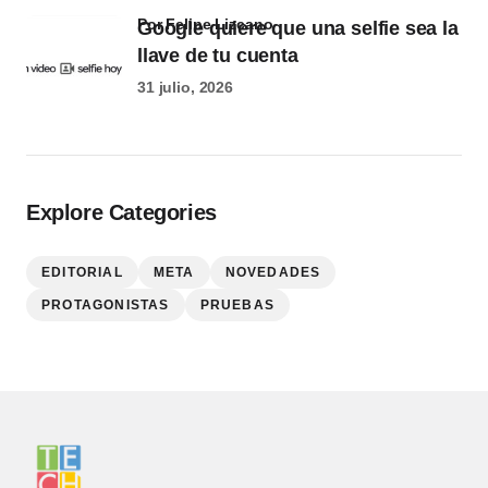
por Felipe Lizcano
Google quiere que una selfie sea la
llave de tu cuenta
31 julio, 2026
Explore Categories
EDITORIAL
META
NOVEDADES
PROTAGONISTAS
PRUEBAS