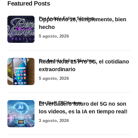
Featured Posts
por Andrés Felipe Sánchez
Oppo Reno 16, simplemente, bien
hecho
5 agosto, 2026
por Andrés Felipe Sánchez
Redmi Note 15 Pro 5G, el cotidiano
extraordinario
5 agosto, 2026
por Staff TECHcetera
El verdadero futuro del 5G no son
los videos, es la IA en tiempo real!
3 agosto, 2026