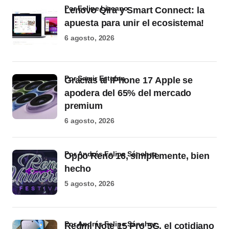
por Felipe Lizcano
Lenovo Qira y Smart Connect: la
apuesta para unir el ecosistema!
6 agosto, 2026
por Samir Estefan
Gracias al iPhone 17 Apple se
apodera del 65% del mercado
premium
6 agosto, 2026
por Andrés Felipe Sánchez
Oppo Reno 16, simplemente, bien
hecho
5 agosto, 2026
por Andrés Felipe Sánchez
Redmi Note 15 Pro 5G, el cotidiano