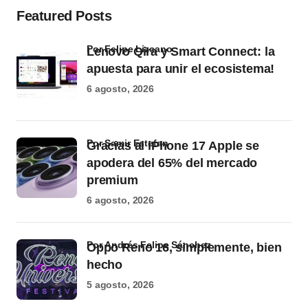
Featured Posts
por Felipe Lizcano
Lenovo Qira y Smart Connect: la
apuesta para unir el ecosistema!
6 agosto, 2026
por Samir Estefan
Gracias al iPhone 17 Apple se
apodera del 65% del mercado
premium
6 agosto, 2026
por Andrés Felipe Sánchez
Oppo Reno 16, simplemente, bien
hecho
5 agosto, 2026