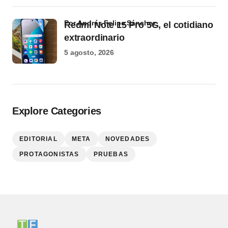
por Andrés Felipe Sánchez
Redmi Note 15 Pro 5G, el cotidiano
extraordinario
5 agosto, 2026
Explore Categories
EDITORIAL
META
NOVEDADES
PROTAGONISTAS
PRUEBAS