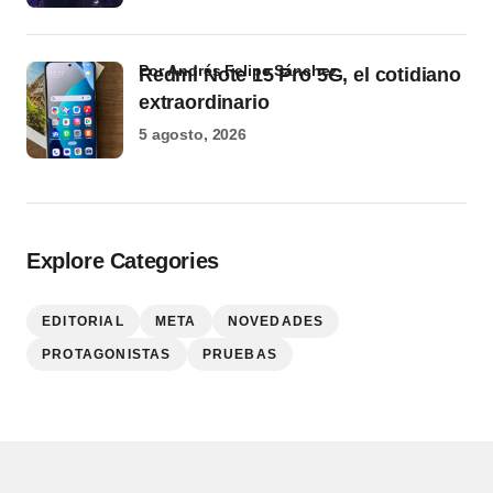
por Andrés Felipe Sánchez
Redmi Note 15 Pro 5G, el cotidiano
extraordinario
5 agosto, 2026
Explore Categories
EDITORIAL
META
NOVEDADES
PROTAGONISTAS
PRUEBAS