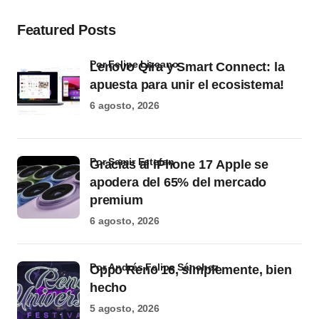
Featured Posts
por Felipe Lizcano
Lenovo Qira y Smart Connect: la
apuesta para unir el ecosistema!
6 agosto, 2026
por Samir Estefan
Gracias al iPhone 17 Apple se
apodera del 65% del mercado
premium
6 agosto, 2026
por Andrés Felipe Sánchez
Oppo Reno 16, simplemente, bien
hecho
5 agosto, 2026