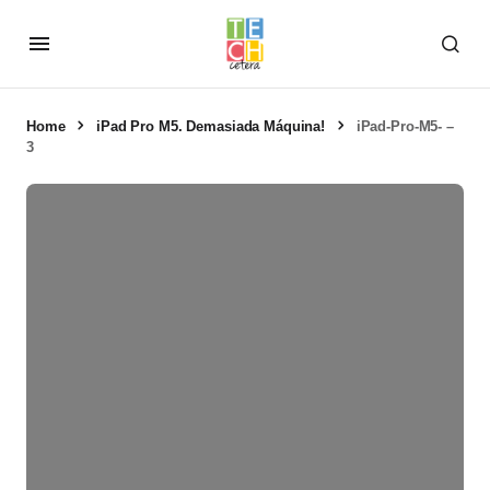
Home
iPad Pro M5. Demasiada Máquina!
iPad-Pro-M5- –
3